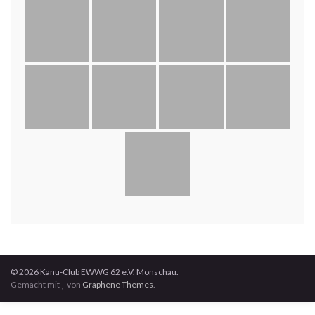
© 2026 Kanu-Club EWWG 62 e.V. Monschau.
Gemacht mit
von
Graphene Themes
.