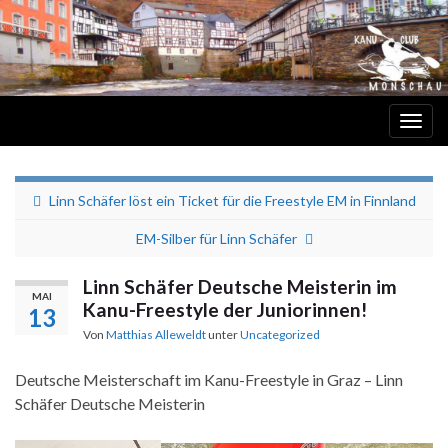
Navi
umsc
Kanu-Club EWWG 62 e.V. Monschau
Linn Schäfer löst ein Ticket für die Freestyle EM in Finnland
EM-Silber für Linn Schäfer
Linn Schäfer Deutsche Meisterin im
MAI
Kanu-Freestyle der Juniorinnen!
13
Von
Matthias Alleweldt
unter
Uncategorized
Deutsche Meisterschaft im Kanu-Freestyle in Graz – Linn
Schäfer Deutsche Meisterin