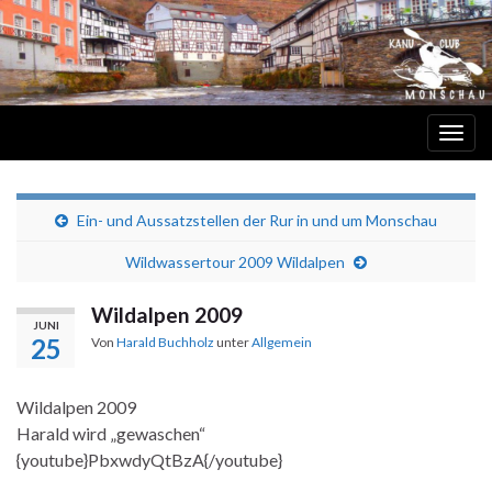
Navi
umsc
Kanu-Club EWWG 62 e.V. Monschau
Ein- und Aussatzstellen der Rur in und um Monschau
Wildwassertour 2009 Wildalpen
Wildalpen 2009
JUNI
25
Von
Harald Buchholz
unter
Allgemein
Wildalpen 2009
Harald wird „gewaschen“
{youtube}PbxwdyQtBzA{/youtube}