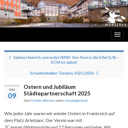
Navi
umsc
Kanu-Club EWWG 62 e.V. Monschau
Sabine Heinrich umrundet NRW: Von Rom in die Eifel (1/4) –
KCM ist dabei!
Schwimmhallen Termine 2025/2026
Ostern und Jubiläum
JULI
Städtepartnerschaft 2025
09
Von
Frieder Werner
unter
Uncategorized
Wie jedes Jahr waren wir wieder Ostern in Frankreich auf
dem Platz Arleblanc. Der Verein war mit
7Camper/Wohnmobile und 17 Personen vertreten. Wir