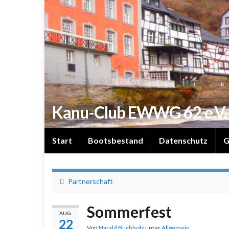
Kanu-Club EWWG 62 e.V.
Start
Bootsbestand
Datenschutz
G
Partnerschaft
Sommerfest
AUG.
22
Von
Harald Buchholz
unter
Allgemein