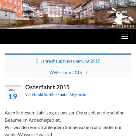
Navi
umsc
Kanu-Club EWWG 62 e.V. Monschau
Jahreshauptversammlung 2015
WW – Tour 2015
Osterfahrt 2015
APR.
19
Von
Harald Buchholz
unter
Allgemein
Auch in diesem Jahr zog es uns zur Osterzeit an die schöne
Beaume im Ardechegebiet.
Wir wurden von strahlendem Sonnenschein und leider nur
wenig Wasser erwartet.