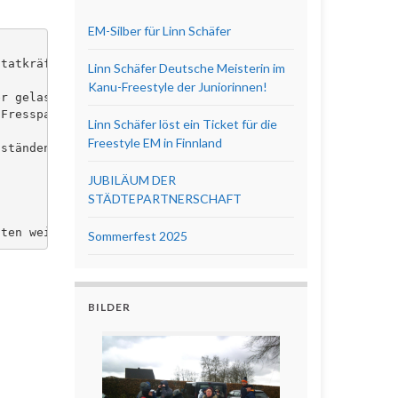
EM-Silber für Linn Schäfer
tatkräftig unterstützen. 

Linn Schäfer Deutsche Meisterin im
Kanu-Freestyle der Juniorinnen!
r gelassen. 

Fresspaket.

Linn Schäfer löst ein Ticket für die
Freestyle EM in Finnland
ständen helfend einzugreifen.

JUBILÄUM DER
STÄDTEPARTNERSCHAFT
nten weiteren Verlauf des Wettkampfes zuschauen.
Sommerfest 2025
BILDER