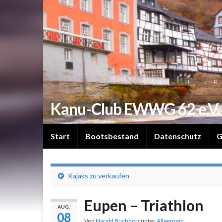
Kanu-Club EWWG 62 e.V.
Start
Bootsbestand
Datenschutz
G
Kajaks zu verkaufen
Eupen – Triathlon
AUG.
08
Von
Harald Buchholz
unter
Allgemein